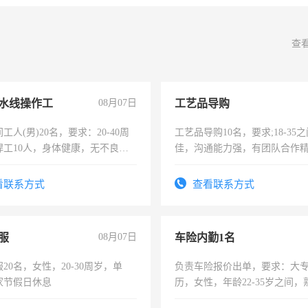
查
水线操作工
08月07日
工艺品导购
工人(男)20名，要求：20-40周
工艺品导购10名，要求;18-35
焊工10人，身体健康，无不良嗜
佳，沟通能力强，有团队合作
：4500-7000元，标准八人间住
上进心，有工作经验者优先！
费发放劳保用品，两班倒，每月
看联系方式
查看联系方式
时发放工资，工作时间10小时
服
08月07日
车险内勤1名
20名，女性，20-30周岁，单
负责车险报价出单，要求：大
家节假日休息
历，女性，年龄22-35岁之间
操作，工作态度认真，具有团