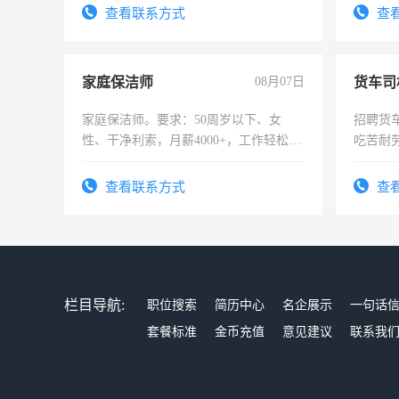
录，客服要求45岁以下高中以上文化，
查看联系方式
查
懂电脑工作认真，性格开朗有良好沟通
能力，工程，懂水电维修。
家庭保洁师
08月07日
货车司
家庭保洁师。要求：50周岁以下、女
招聘货
性、干净利索，月薪4000+，工作轻松，
吃苦耐劳
时间灵活，不需坐班，适合宝妈、全职
太太等。
查看联系方式
查
栏目导航:
职位搜索
简历中心
名企展示
一句话
套餐标准
金币充值
意见建议
联系我