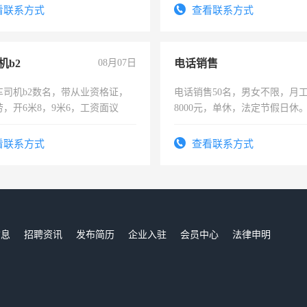
试用期1-3个月，转正后交纳五
看联系方式
查看联系方式
机b2
08月07日
电话销售
车司机b2数名，带从业资格证，
电话销售50名，男女不限，月工资
，开6米8，9米6，工资面议
8000元，单休，法定节假日休
看联系方式
查看联系方式
信息
招聘资讯
发布简历
企业入驻
会员中心
法律申明
们