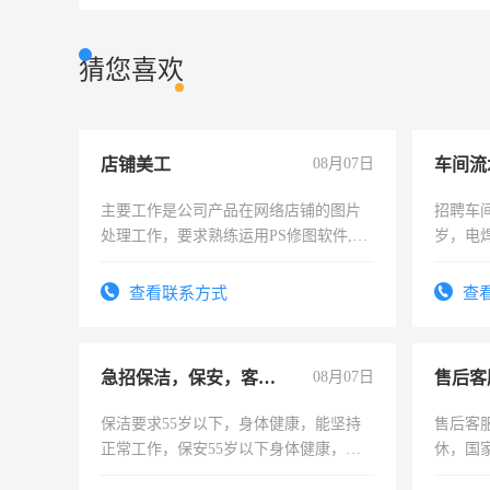
猜您喜欢
店铺美工
08月07日
车间流
主要工作是公司产品在网络店铺的图片
招聘车间
处理工作，要求熟练运用PS修图软件,工
岁，电
作时间每天8小时，待遇优厚。
好。薪资
宿，免
查看联系方式
查
25号准
急招保洁，保安，客服，工程
08月07日
售后客
保洁要求55岁以下，身体健康，能坚持
售后客服
正常工作，保安55岁以下身体健康，有
休，国
责任心形象端庄，遵纪守法，无犯罪记