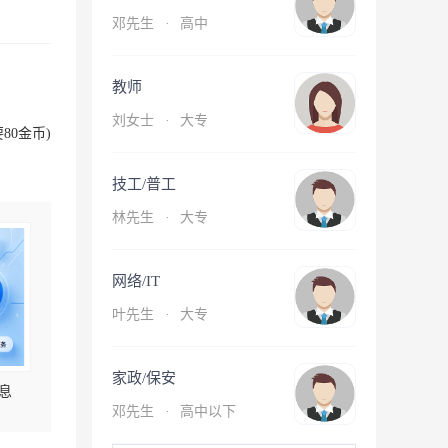
邓先生
·
高中
教师
刘女士
·
大专
80金币)
技工/普工
林先生
·
大专
网络/IT
叶先生
·
大专
家政/保安
息
邓先生
·
高中以下