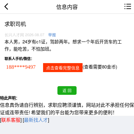
信息内容
求职司机
长兴人才网 2026.08.07
举报
本人男，24岁有c1证，驾龄两年。想求一个年后开货车的工
作，能吃苦，不怕加班。
联系人手机/微信：
(查看需要80金币)
188****9497
点击查看完整信息
特此声明：
信息真伪请自行辨别，求职应聘须谨慎，网站对此不承担任何保
证或连带责任! 希望我们的平台能为您带来更多的便利！
[
联系客服
]
[
最新找人才
]