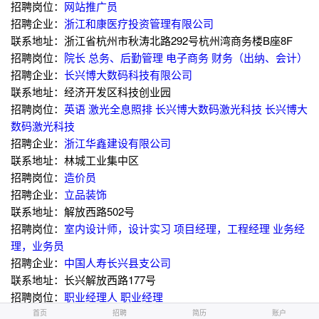
招聘岗位：
网站推广员
招聘企业：
浙江和康医疗投资管理有限公司
联系地址：浙江省杭州市秋涛北路292号杭州湾商务楼B座8F
招聘岗位：
院长
总务、后勤管理
电子商务
财务（出纳、会计）
招聘企业：
长兴博大数码科技有限公司
联系地址：经济开发区科技创业园
招聘岗位：
英语
激光全息照排
长兴博大数码激光科技
长兴博大
数码激光科技
招聘企业：
浙江华鑫建设有限公司
联系地址：林城工业集中区
招聘岗位：
造价员
招聘企业：
立品装饰
联系地址：解放西路502号
招聘岗位：
室内设计师，设计实习
项目经理，工程经理
业务经
理，业务员
招聘企业：
中国人寿长兴县支公司
联系地址：长兴解放西路177号
招聘岗位：
职业经理人
职业经理
招聘企业：
浙江兴一物流有限公司
首页
首页
招聘
招聘
简历
简历
账户
账户